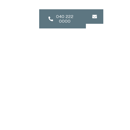
Contact
040 222
0000
edig
met u