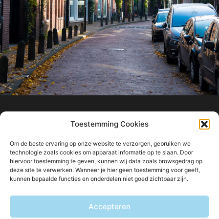
info@ligtvoetmakelaardij.nl
Toestemming Cookies
040 222 0000
Om de beste ervaring op onze website te verzorgen, gebruiken we
Boutenslaan 8
technologie zoals cookies om apparaat informatie op te slaan. Door
hiervoor toestemming te geven, kunnen wij data zoals browsgedrag op
5615 CW Eindhoven
deze site te verwerken. Wanneer je hier geen toestemming voor geeft,
kunnen bepaalde functies en onderdelen niet goed zichtbaar zijn.
Accepteren
Blijf op de hoogte van ons aanbod: