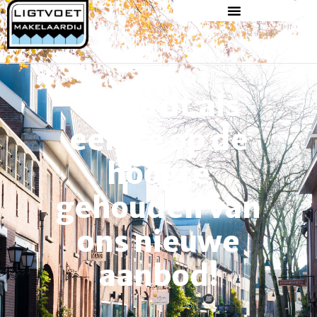
BEDANKT
U wordt als
eerste op de
hoogte
gehouden van
ons nieuwe
aanbod!