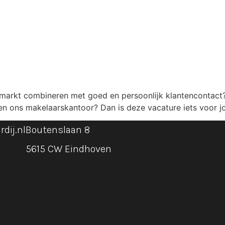
nmarkt combineren met goed en persoonlijk klantencontact? 
en ons makelaarskantoor? Dan is deze vacature iets voor j
dij.nl
Boutenslaan 8
5615 CW Eindhoven