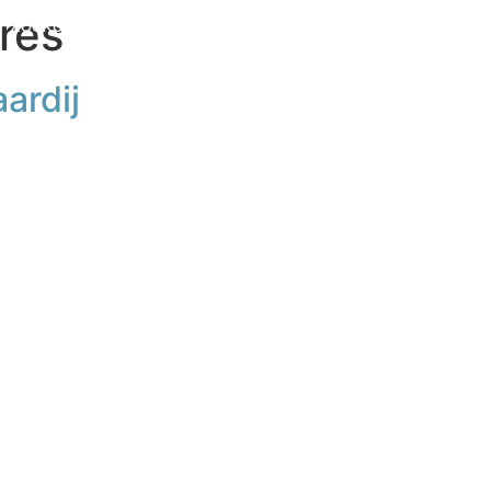
res
Zoekopdracht
Diensten
Het kantoor
ardij