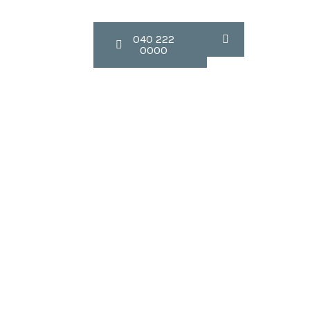
Contact
040 222
0000