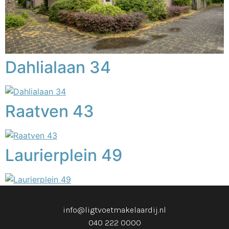
Dahlialaan 34
Raatven 43
Laurierplein 49
info@ligtvoetmakelaardij.nl
040 222 0000