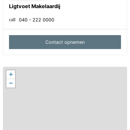
De keuken is voorzien van een rechte opstelling en
Ligtvoet Makelaardij
heeft een combi oven/magnetron, koelkast met
040 - 222 0000
vriesvak, vaatwasser (Siemens), afzuigkap en 5-pits
call
gaskookplaat. De keuken is tevens voorzien van een
radiator en inbouwspots.
Contact opnemen
3e verdieping
Voorzolder:
Via de vaste trap bereikt u de voorzolder met kast
waarin de aansluiting van de wasmachine, de
+
mechanische ventilatie en de CV-ketel zich bevinden.
−
Slaapkamer:
Ruime slaapkamer gelegen aan de achter van het
appartement. De kamer is voorzien van een lamel
parketvloer, een dakkapel en een dakraam.
Badkamer: