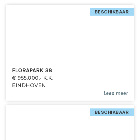
koopsom) te storten bij de notaris. Het is de
kopende partij ook toegestaan een bankgarantie te
BESCHIKBAAR
stellen bij een Nederlandse bankinstelling ter grootte
van dit bedrag.
FLORAPARK 38
€ 955.000,- K.k.
EINDHOVEN
Lees meer
BESCHIKBAAR