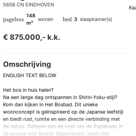
5658 CN EINDHOVEN
Ka
148
pageless
bed
wonen
3
slaapkamer(s)
m²
€ 875.000,- k.k.
Omschrijving
ENGLISH TEXT BELOW
Het bos in huis halen?
Na een lange dag ontspannen in Shirin-Yoku-stijl?
Kom dan kijken in Het Bosbad. Dit unieke
woonconcept is geïnspireerd op de Japanse leefstijl
en biedt rust, ruimte en een directe verbinding met
de natuur. Gelegen aan de voet van de Esplanade in
de groene wijk Bosrijk (Meerhoven), biedt Het