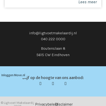
Lees meer
rolstoeltoegankelijkheid
- Volledig gelijkvloers
- Strategisch gelegen nabij ASML, Land Forum en het
centrum van Eindhoven
- Binnen 5 minuten op de snelweg, 10 minuten met de
bus naar Eindhoven Centrum
info@ligtvoetmakelaardij.nl
- Nabij Eindhoven Airport en uitstekend openbaar
040 222 0000
vervoer (HOV-lijn elke 15 min)
Boutenslaan 8
- Zeer actieve en gezonde VvE
- Maandelijkse VvE kosten € 295,- incl. 2
5615 CW Eindhoven
parkeerplaatsen en berging
- Oplevering in overleg, mogelijk Q4 2025
- Tot zekerheid voor de nakoming van de
Inloggen Move.nl
Blijf op de hoogte van ons aanbod:
verplichtingen dient de kopende partij, binnen de
afgesproken termijn na het tot stand komen van de
koopovereenkomst, een waarborgsom (10 % van de
koopsom) te storten bij de notaris. Het is de
kopende partij ook toegestaan een bankgarantie te
© Ligtvoet Makelaardij
Privacybeleid
Disclaimer