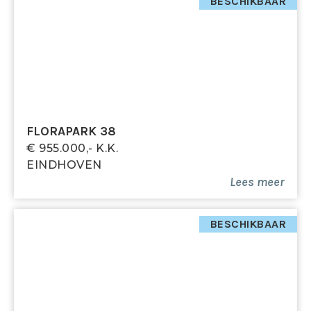
Grenzend aan zowel de Japanse binnentuin als de
BESCHIKBAAR
'beeldentuin' ligt de ruime houten veranda van circa
75 m². De veranda loopt rondom het appartement en
is vanuit vier binnenruimtes toegankelijk. De zonnige
ligging en beschutte zitplekken maken het een
perfecte buitenruimte voor elk moment van de dag.
Aansluitingen voor buitenunits van airco’s zijn reeds
aanwezig.
FLORAPARK 38
€ 955.000,- K.k.
Wasruimte
EINDHOVEN
In de aparte wasruimte bevinden zich de
Lees meer
aansluitingen voor wasmachine en droger, de
mechanische ventilatie-unit, de verdeler voor de 7
eigen zonnepanelen en extra opbergruimte.
BESCHIKBAAR
Algemene voorzieningen
Berging: Een privéberging in de ondergrondse
parkeergarage (oppervlakte: ca. 6,4 m²) met dubbel
stopcontact.