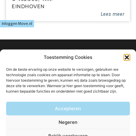
slaapkamers, de badkamer, een bergkast en de
EINDHOVEN
tweede verdieping.
Lees meer
Slaapkamer 2
Inloggen Move.nl
Deze ruime slaapkamer is gelegen aan de voorzijde
van de woning. Oorspronkelijk bestond de ruimte uit
twee aparte kamers, waardoor de slaapkamer via
twee deuren toegankelijk is. Dankzij het draairaam en
info@ligtvoetmakelaardij.nl
Toestemming Cookies
het Franse balkon geniet de kamer van veel daglicht
040 222 0000
en een prettig gevoel van openheid.
Om de beste ervaring op onze website te verzorgen, gebruiken we
Boutenslaan 8
technologie zoals cookies om apparaat informatie op te slaan. Door
hiervoor toestemming te geven, kunnen wij data zoals browsgedrag op
Slaapkamer 3
5615 CW Eindhoven
deze site te verwerken. Wanneer je hier geen toestemming voor geeft,
Aan de achterzijde van de woning bevindt zich een
kunnen bepaalde functies en onderdelen niet goed zichtbaar zijn.
tweede slaapkamer, die momenteel is ingericht als
inloopkast.
Accepteren
Blijf op de hoogte van ons aanbod:
Slaapkamer 4
Negeren
Ook deze slaapkamer is gelegen aan de achterzijde
van de woning en wordt momenteel gebruikt als
Bekijk voorkeuren