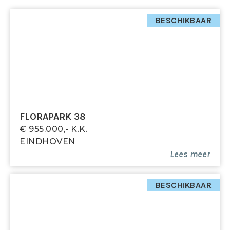
Deze ruimte is niet alleen voorzien van een kast,
maar biedt ook plek voor de wasmachine en
BESCHIKBAAR
wasdroger, netjes weggewerkt onder een werkblad
met geïntegreerde wasbak. De hoge kasten aan de
andere zijde zijn uitgerust met verlichting die
automatisch aangaat zodra de deur geopend wordt.
Stookruimte
In de slaapkamer is achter een deur de cv-ketel
FLORAPARK 38
(2014) voorzien.
€ 955.000,- K.k.
EINDHOVEN
Tuin
Lees meer
Tuinkamer
De tuin is toegankelijk vanuit de woonkamer,
slaapkamer én via een aparte achterom. Aan de
BESCHIKBAAR
woonkamer grenst een tuinkamer, die volledig
afgesloten kan worden met elektrisch bedienbare
screens. Deze screens zorgen voor zowel warmte als
verkoeling, waardoor de ruimte het hele jaar door