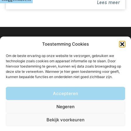
Lees meer
info@ligtvoetmakelaardij.nl
Toestemming Cookies
040 222 0000
Om de beste ervaring op onze website te verzorgen, gebruiken we
Boutenslaan 8
technologie zoals cookies om apparaat informatie op te slaan. Door
hiervoor toestemming te geven, kunnen wij data zoals browsgedrag op
5615 CW Eindhoven
deze site te verwerken. Wanneer je hier geen toestemming voor geeft,
kunnen bepaalde functies en onderdelen niet goed zichtbaar zijn.
Accepteren
Blijf op de hoogte van ons aanbod:
Negeren
Bekijk voorkeuren
© Ligtvoet Makelaardij
Privacybeleid
Disclaimer