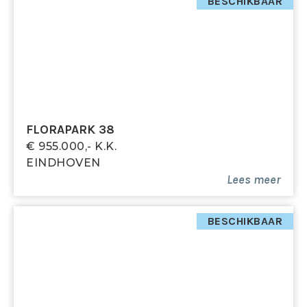
BESCHIKBAAR
Badkamer 2
Deze ruimt voorzien, van dakkapel, is geheel
ingericht als badkamer. Het ingebouwde ligbad staat
op een verhoging, wat zorgt voor een luxe uitstraling.
De inloopdouche bevindt zich achter een
tussenwand, waardoor deze aan beide zijden
bereikbaar is. Aan de andere zijde van deze muur is
FLORAPARK 38
een wastafel geplaatst. Onder het dakbeschot is
€ 955.000,- K.k.
extra opbergruimte aanwezig.
EINDHOVEN
Lees meer
Garage
De garage is voorzien van een tegelvloer, elektrische
geïsoleerde garagedeur, elektra, verwarming en een
BESCHIKBAAR
losse loopdeur.
Bijzonderheden
- Dak vernieuwd in 2024
- Hek in achtertuin geplaatst in 2022