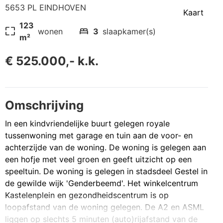
5653 PL EINDHOVEN
Kaart
123
pageless
bed
wonen
3
slaapkamer(s)
m²
€ 525.000,- k.k.
Omschrijving
In een kindvriendelijke buurt gelegen royale
tussenwoning met garage en tuin aan de voor- en
achterzijde van de woning. De woning is gelegen aan
een hofje met veel groen en geeft uitzicht op een
speeltuin. De woning is gelegen in stadsdeel Gestel in
de gewilde wijk 'Genderbeemd'. Het winkelcentrum
Kastelenplein en gezondheidscentrum is op
loopafstand van de woning gelegen. De A2 en ASML
liggen op slechts 5 minuten (auto)rijafstand van de