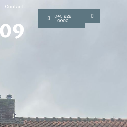
Contact
040 222
0000
109