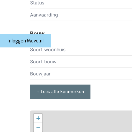
Status
Aanvaarding
Bouw
Inloggen Move.nl
Soort woonhuis
Soort bouw
Bouwjaar
+ Lees alle kenmerken
+
−