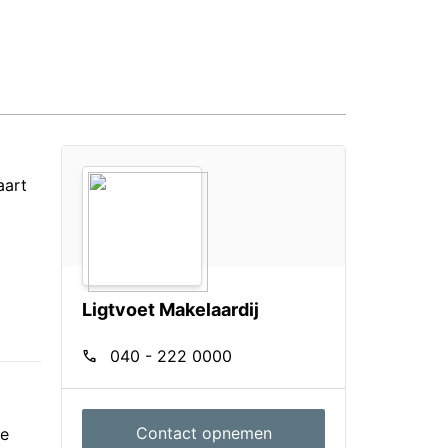
aart
Ligtvoet Makelaardij
call
040 - 222 0000
Contact opnemen
te