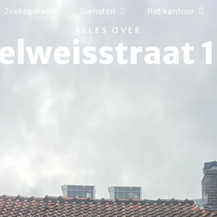
Zoekopdracht
Diensten
Het kantoor
ALLES OVER
elweisstraat 