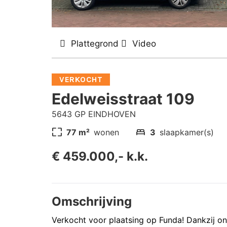
Plattegrond
Video
VERKOCHT
Edelweisstraat 109
5643 GP EINDHOVEN
pageless
bed
77 m²
wonen
3
slaapkamer(s)
€ 459.000,- k.k.
Omschrijving
Verkocht voor plaatsing op Funda! Dankzij ons