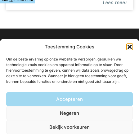
Lees meer
stellen bij een Nederlandse bankinstelling ter grootte
van dit bedrag.
info@ligtvoetmakelaardij.nl
Toestemming Cookies
040 222 0000
Om de beste ervaring op onze website te verzorgen, gebruiken we
Boutenslaan 8
technologie zoals cookies om apparaat informatie op te slaan. Door
hiervoor toestemming te geven, kunnen wij data zoals browsgedrag op
5615 CW Eindhoven
deze site te verwerken. Wanneer je hier geen toestemming voor geeft,
kunnen bepaalde functies en onderdelen niet goed zichtbaar zijn.
Accepteren
Blijf op de hoogte van ons aanbod:
Negeren
Bekijk voorkeuren
© Ligtvoet Makelaardij
Privacybeleid
Disclaimer