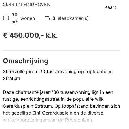
5644 LN EINDHOVEN
Kaart
90
pageless
bed
wonen
3
slaapkamer(s)
m²
€ 450.000,- k.k.
Omschrijving
Sfeervolle jaren '30 tussenwoning op toplocatie in
Stratum
Deze charmante jaren '30 tussenwoning ligt in een
rustige, eenrichtingsstraat in de populaire wijk
Gerardusplein Stratum. Op loopafstand bevinden zich
het gezellige Sint Gerardusplein en de diverse
winkelvoorzieningen aan de Roostenlaan.