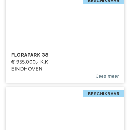
BESCHIKBAAR
Tweede verdieping
Via een vaste trap is de tweede verdieping
bereikbaar. Hier bevindt zich een hoge royale derde
slaapkamer, voorzien van bergruimte over de gehele
breedte van de woning aan beide zijde achter
knieschotten en drie dakramen voor daglicht en
ventilatie. Ook de cv-ketel (Nefit, 2022) is hier
FLORAPARK 38
geplaatst.
€ 955.000,- K.k.
EINDHOVEN
Lees meer
Bijzonderheden
• Veel originele jaren ’30 elementen, zoals glas-in-
loodramen, paneeldeuren en terrazzo vloer in de hal
BESCHIKBAAR
• Diepe, zonnige achtertuin op het oosten met
overkapping, berging en achterom
• Toilet aan de achterzijde vernieuwd in 2022
• Binnen schilderwerk is deels (2024) en
buitenschilderwerk in zijn geheel (2022) recent