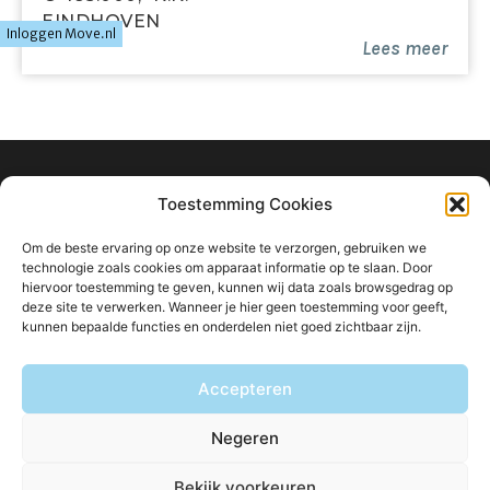
EINDHOVEN
Inloggen Move.nl
Lees meer
info@ligtvoetmakelaardij.nl
Toestemming Cookies
040 222 0000
Om de beste ervaring op onze website te verzorgen, gebruiken we
Boutenslaan 8
technologie zoals cookies om apparaat informatie op te slaan. Door
hiervoor toestemming te geven, kunnen wij data zoals browsgedrag op
5615 CW Eindhoven
deze site te verwerken. Wanneer je hier geen toestemming voor geeft,
kunnen bepaalde functies en onderdelen niet goed zichtbaar zijn.
Accepteren
Blijf op de hoogte van ons aanbod:
Negeren
Bekijk voorkeuren