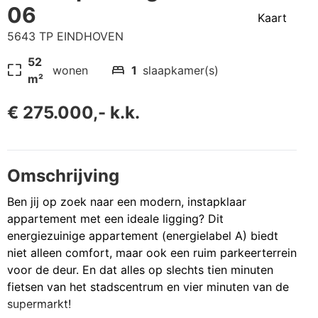
06
Kaart
5643 TP EINDHOVEN
52
pageless
bed
wonen
1
slaapkamer(s)
m²
€ 275.000,- k.k.
Omschrijving
Ben jij op zoek naar een modern, instapklaar
appartement met een ideale ligging? Dit
energiezuinige appartement (energielabel A) biedt
niet alleen comfort, maar ook een ruim parkeerterrein
voor de deur. En dat alles op slechts tien minuten
fietsen van het stadscentrum en vier minuten van de
supermarkt!