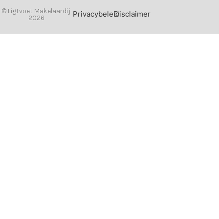
© Ligtvoet Makelaardij
Privacybeleid
Disclaimer
2026