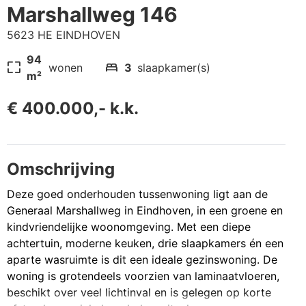
Marshallweg 146
5623 HE EINDHOVEN
94
pageless
bed
wonen
3
slaapkamer(s)
m²
€ 400.000,- k.k.
Omschrijving
Deze goed onderhouden tussenwoning ligt aan de
Generaal Marshallweg in Eindhoven, in een groene en
kindvriendelijke woonomgeving. Met een diepe
achtertuin, moderne keuken, drie slaapkamers én een
aparte wasruimte is dit een ideale gezinswoning. De
woning is grotendeels voorzien van laminaatvloeren,
beschikt over veel lichtinval en is gelegen op korte