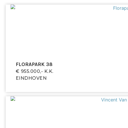
dakraam met zonwering. Onder het schuine dak is
extra opbergruimte gecreëerd.
Slaapkamer 2 (achterzijde)
Deze slaapkamer kijkt uit op de achtertuin en is
voorzien van een groot draaikiepraam waardoor de
ruimte op een natuurlijke manier wordt geventileerd.
Badkamer
FLORAPARK 38
De badkamer is in 2016 gerenoveerd en volledig
€ 955.000,- K.k.
betegeld. De ruimte is voorzien van een
EINDHOVEN
inloopdouche, hangend toilet, wastafel,
designradiator en mechanische ventilatie.
Wasruimte
Een praktische, aparte ruimte met aansluiting voor
wasmachine en droger, en extra opbergruimte.
Tweede verdieping