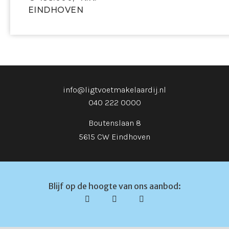
tot tuin
EINDHOVEN
- Aparte wasruimte
- Grote zolderkamer met Velux dakraam en
ingebouwde ladekast
- Zonnewering aan voorzijde woonkamer en bij
dakramen
- Gelegen in een kindvriendelijke buurt, nabij scholen,
winkels en openbaar vervoer
info@ligtvoetmakelaardij.nl
- Woning is momenteel in verhuurde staat
040 222 0000
- Tot zekerheid voor de nakoming van de
Boutenslaan 8
verplichtingen dient de kopende partij, binnen de
afgesproken termijn na het tot stand komen van de
5615 CW Eindhoven
koopovereenkomst, een waarborgsom (10 % van de
koopsom) te storten bij de notaris. Het is de
kopende partij ook toegestaan een bankgarantie te
Blijf op de hoogte van ons aanbod:
stellen bij een Nederlandse bankinstelling ter grootte
van dit bedrag.