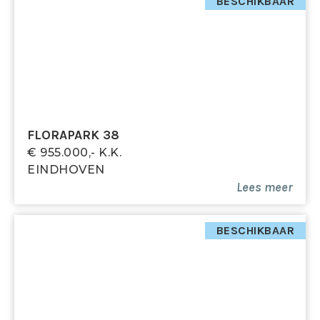
vaste trap naar de tweede verdieping. Ook hier loopt
BESCHIKBAAR
de houten vloer stijlvol door, wat zorgt voor een
rustige en samenhangende uitstraling.
Badkamer 1:
De geheel betegelde badkamer is voorzien van een
ligbad, een dubbele wastafel, een toilet en een
draaikiepraam voor natuurlijk licht en ventilatie. Een
FLORAPARK 38
verzorgde en praktische ruimte met alles wat u nodig
€ 955.000,- K.k.
heeft.
EINDHOVEN
Lees meer
Slaapkamer 1:
Deze royale slaapkamer aan de voorzijde biedt volop
ruimte en comfort. De kamer is voorzien van
BESCHIKBAAR
inbouwspots en laat zich dankzij het formaat flexibel
inrichten, bijvoorbeeld als ouderslaapkamer of extra
werk-/logeerruimte.
Slaapkamer 2: