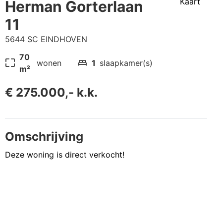
Kaart
Herman Gorterlaan
11
5644 SC EINDHOVEN
70
pageless
bed
wonen
1
slaapkamer(s)
m²
€ 275.000,- k.k.
Omschrijving
Deze woning is direct verkocht!