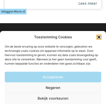
Lees meer
Inloggen Move.nl
info@ligtvoetmakelaardij.nl
Toestemming Cookies
040 222 0000
Om de beste ervaring op onze website te verzorgen, gebruiken we
Boutenslaan 8
technologie zoals cookies om apparaat informatie op te slaan. Door
hiervoor toestemming te geven, kunnen wij data zoals browsgedrag op
5615 CW Eindhoven
deze site te verwerken. Wanneer je hier geen toestemming voor geeft,
kunnen bepaalde functies en onderdelen niet goed zichtbaar zijn.
Accepteren
Blijf op de hoogte van ons aanbod:
Negeren
Bekijk voorkeuren
© Ligtvoet Makelaardij
Privacybeleid
Disclaimer