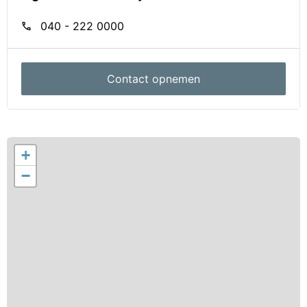
call
040 - 222 0000
Contact opnemen
+
−