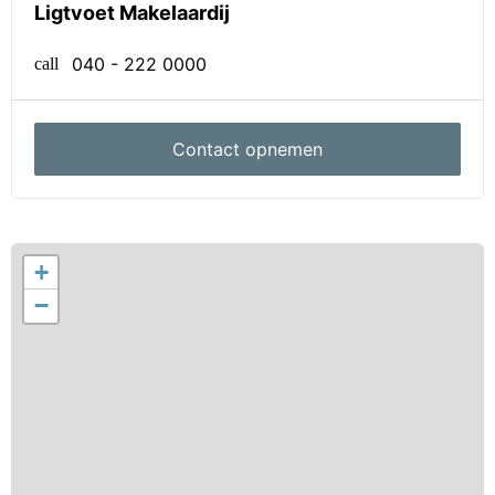
- Gezien de diversiteit aan woningtypes is de Jan van
Ligtvoet Makelaardij
Speykstraat een goede woonomgeving voor jong en
040 - 222 0000
oud
call
- De 4 woningen beschikken allen over een separate
berging in de tuin
- De 4 woningen beschikken over een eigen
Contact opnemen
achterom die uitkomt in de Michiel de Ruyterstraat.
- Woning wordt opgeleverd zonder keuken
- Voorlopig energielabel A++++
- Tuin gelegen op het zuiden
+
- Woning wordt voorzien van 8 zonnepanelen
−
- Woning is geheel gasloos
- Iedere woning heeft parkeerkeergelegenheid op
eigen perceel
Interesse?
De woningen zijn in de verkoop. Voor meer
informatie kunt u contact opnemen met Ligtvoet
Makelaardij. We zijn bereikbaar via 040 222 0000 of