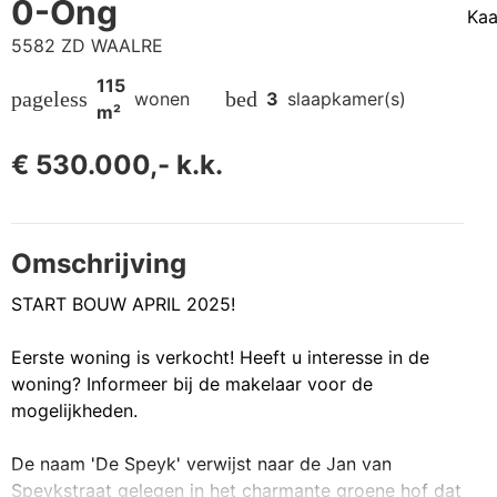
0-Ong
Kaa
5582 ZD WAALRE
115
pageless
bed
wonen
3
slaapkamer(s)
m²
€ 530.000,- k.k.
Omschrijving
START BOUW APRIL 2025!
Eerste woning is verkocht! Heeft u interesse in de
woning? Informeer bij de makelaar voor de
mogelijkheden.
De naam 'De Speyk' verwijst naar de Jan van
Speykstraat gelegen in het charmante groene hof dat