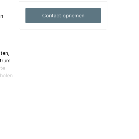
Contact opnemen
in
ten,
ntrum
ote
cholen