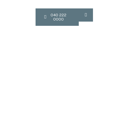
Contact
040 222
0000
at 5