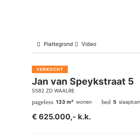
Plattegrond
Video
VERKOCHT
Jan van Speykstraat 5
5582 ZD WAALRE
pageless
bed
133 m²
wonen
5
slaapkam
€ 625.000,- k.k.