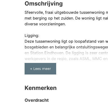
Omschrijving
Sfeervolle, fraai uitgebouwde tussenwoning 
met berging op het zuiden. De woning ligt na
diverse voorzieningen.
Ligging:
Deze tussenwoning ligt op loopafstand van wi
bosgebieden en belangrijke ontsluitingswege
en Station Eindhoven. De ligging is zeer cent
werkgevers in de regio, zoals ASML, MMC en
en het voortgezet onderwijs zich op fietsafst
+ Lees meer
Hal
De hal is voorzien van een donkere tegelvloe
Kenmerken
toilet, de woonkamer en de eerste verdieping
Toilet
Overdracht
De wanden van het toilet zijn deels betegeld in