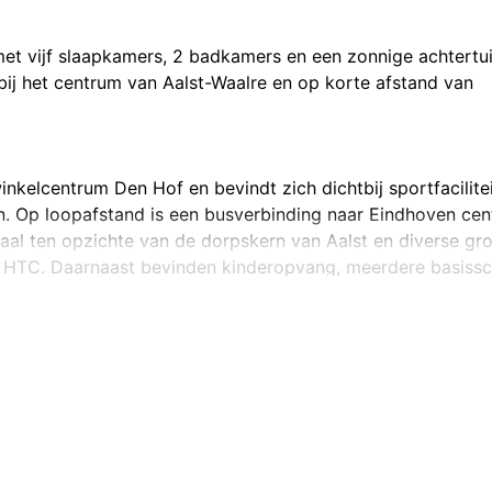
met vijf slaapkamers, 2 badkamers en een zonnige achtertu
bij het centrum van Aalst-Waalre en op korte afstand van
nkelcentrum Den Hof en bevindt zich dichtbij sportfacilitei
n. Op loopafstand is een busverbinding naar Eindhoven ce
raal ten opzichte van de dorpskern van Aalst en diverse gr
 HTC. Daarnaast bevinden kinderopvang, meerdere basiss
and.
r, een garderobenis, de meterkast, en biedt toegang tot het
.
 een lichte kleurstelling. Het toilet is uitgerust met een