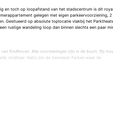
ig en toch op loopafstand van het stadscentrum is dit roya
amerappartement gelegen met eigen parkeervoorziening, 2
n. Gesitueerd op absolute toplocatie vlakbij het Parktheate
een rustige wandeling loop dan binnen slechts een paar mi
van Eindhoven. Alle voorzieningen zijn in de buurt. Op loo
kelijk vindbaar. Nabij zijn de Genneper Parken waar de
id winkelen of rustig genieten van een goede kop koffie k
 het centrum kenmerkt zich door de diverse cafés, restauran
: Alles om de hoek!
met videofooninstallatie, lift en trappenhuis.
 en een separate toiletruimte met hangcloset en fontein.