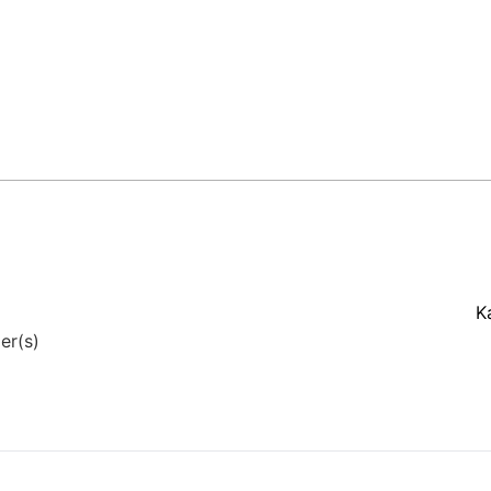
K
er(s)