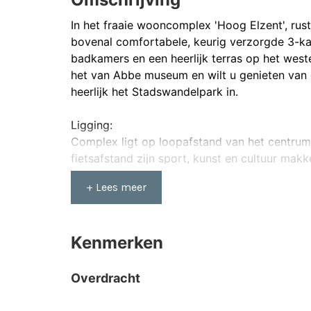
In het fraaie wooncomplex 'Hoog Elzent', rust
bovenal comfortabele, keurig verzorgde 3-k
badkamers en een heerlijk terras op het weste
het van Abbe museum en wilt u genieten van 
heerlijk het Stadswandelpark in.
Ligging:
Complex ligt op loopafstand van het centrum 
fietsafstand zijn sport, kunst en cultuur mak
sportvelden en het zwembad liggen. Uitgebre
+ Lees meer
prima in het gebied ‘De Bergen’. Dit deel van
artistieke kunst- en antiekwinkeltjes. Oftewel
Kenmerken
Indeling:
Centrale hal met brievenbussen, bellentableau 
Overdracht
Appartement:
Entree, royale hal/gang met eikenhouten vloer