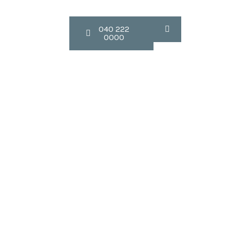
Contact
040 222
0000
 1