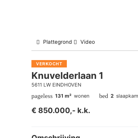
Plattegrond
Video
VERKOCHT
Knuvelderlaan 1
5611 LW EINDHOVEN
pageless
bed
131 m²
wonen
2
slaapkam
€ 850.000,- k.k.
Omschrijving