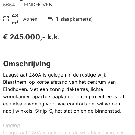
5654 PP EINDHOVEN
43
pageless
bed
wonen
1
slaapkamer(s)
m²
€ 245.000,- k.k.
Omschrijving
Laagstraat 280A is gelegen in de rustige wijk
Blaarthem, op korte afstand van het centrum van
Eindhoven. Met een zonnig dakterras, lichte
woonkamer, aparte slaapkamer en eigen entree is dit
een ideale woning voor wie comfortabel wil wonen
nabij winkels, Strijp-S, het station en de binnenstad.
Ligging
Laagstraat 280A is gelegen in de wijk Blaarthem, een