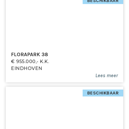
extra comfort. Ook bevindt zich hier een tweede
BESCHIKBAAR
vliering, bereikbaar via een vlizotrap, die extra
bergruimte biedt.
Slaapkamer 1
De ruime master bedroom aan de voorzijde van de
woning beschikt over een draairaam.
FLORAPARK 38
Slaapkamer 2
€ 955.000,- K.k.
De slaapkamer aan de achterzijde van de woning is
EINDHOVEN
eveneens voorzien van een draairaam en beschikt
Lees meer
over een praktische inbouwkast.
Slaapkamer 3
BESCHIKBAAR
De derde slaapkamer wordt momenteel gebruikt als
inloopkast. De hoge kasten bieden veel opbergruimte
en maken de ruimte praktisch in gebruik. Ook deze
kamer is voorzien van een draairaam.