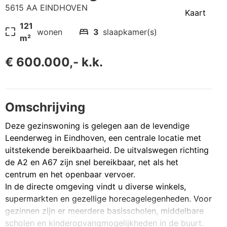
5615 AA EINDHOVEN
Kaart
121
pageless
bed
wonen
3
slaapkamer(s)
m²
€ 600.000,- k.k.
Omschrijving
Deze gezinswoning is gelegen aan de levendige
Leenderweg in Eindhoven, een centrale locatie met
uitstekende bereikbaarheid. De uitvalswegen richting
de A2 en A67 zijn snel bereikbaar, net als het
centrum en het openbaar vervoer.
In de directe omgeving vindt u diverse winkels,
supermarkten en gezellige horecagelegenheden. Voor
gezinnen zijn er meerdere basisscholen, middelbare
scholen en kinderopvangmogelijkheden in de buurt.