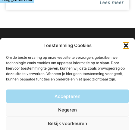
Lees meer
recreatie (o.a. Genneper Parken)
- Gunstige ligging t.o.v. de High Tech Campus en
uitvalswegen (A2/A67)
- Ruime, lichte woonkamer met houten vloer,
inbouwspots en openslaande deuren
- Extra speel- of werkruimte op de begane grond
info@ligtvoetmakelaardij.nl
Toestemming Cookies
met toegang tot bergzolder
040 222 0000
- Moderne leefkeuken met complete
Om de beste ervaring op onze website te verzorgen, gebruiken we
Boutenslaan 8
inbouwapparatuur en ruimte voor een grote eettafel
technologie zoals cookies om apparaat informatie op te slaan. Door
hiervoor toestemming te geven, kunnen wij data zoals browsgedrag op
- Elektrisch zonnescherm aan de achterzijde
5615 CW Eindhoven
deze site te verwerken. Wanneer je hier geen toestemming voor geeft,
- Betegelde binnentuin op het noordwesten met
kunnen bepaalde functies en onderdelen niet goed zichtbaar zijn.
overkapte achterom
- Moderne badkamer met inloopdouche, dakkapel en
Accepteren
Blijf op de hoogte van ons aanbod:
inbouwspots
- Wasruimte en twee separate bergzolders (beide
Negeren
bereikbaar via vlizotrap)
- Airco op de overloop van de eerste verdieping
Bekijk voorkeuren
- CV-ketel in aparte ruimte geplaatst
© Ligtvoet Makelaardij
Privacybeleid
Disclaimer