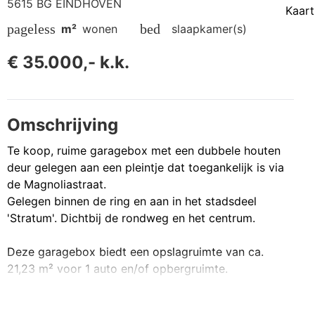
5615 BG EINDHOVEN
Kaart
pageless
bed
m²
wonen
slaapkamer(s)
€ 35.000,- k.k.
Omschrijving
Te koop, ruime garagebox met een dubbele houten
deur gelegen aan een pleintje dat toegankelijk is via
de Magnoliastraat.
Gelegen binnen de ring en aan in het stadsdeel
'Stratum'. Dichtbij de rondweg en het centrum.
Deze garagebox biedt een opslagruimte van ca.
21,23 m² voor 1 auto en/of opbergruimte.
Aansluiting elektra in overleg mogelijk.