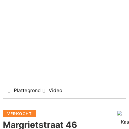
Plattegrond
Video
VERKOCHT
Kaa
Margrietstraat 46