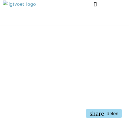
ALLES OVER
Margrietstraat 46
share
delen