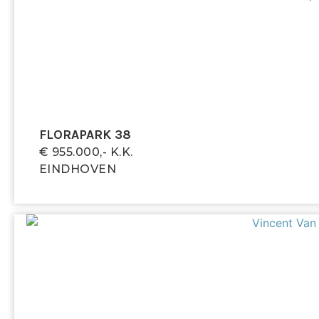
- Perfecte ligging ten opzichte van het stadscentrum,
scholen, sportcomplexen, winkels, bossen,
uitvalswegen en openbaar vervoer.
- Royale woon-/eetkeuken.
- Gehele huis is voorzien van kunststof kozijnen en
HR++ beglazing.
- Mechanische afzuiging aanwezig.
- Fraaie terrazzovloer in hal.
FLORAPARK 38
- Tot zekerheid voor de nakoming van de
€ 955.000,- K.k.
verplichtingen dient de kopende partij, binnen de
EINDHOVEN
afgesproken termijn na het tot stand komen van de
koopovereenkomst, een waarborgsom (10 % van de
koopsom) te storten bij de notaris. Het is de
kopende partij ook toegestaan een bankgarantie te
stellen bij een Nederlandse bankinstelling ter grootte
van dit bedrag.