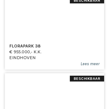
BESCHIKBAAR
Badkamer
Volledig betegelde badkamer voorzien van een vrij
hangend toilet, douche met glazen wand,
wastafelmeubel en deur naar het balkon.
Tweede verdieping
Via een vaste trap bereikt u de tweede verdieping.
FLORAPARK 38
€ 955.000,- K.k.
Overloop
EINDHOVEN
Voorzien van aansluiting voor wasapparatuur,
Lees meer
dakvenster en opstelling van de cv-ketel (Remeha
HR, 2016).
BESCHIKBAAR
Slaapkamer 4
Ruime vierde slaapkamer voorzien van dakkapel en
praktische bergruimte aan beide zijden.
Bijzonderheden