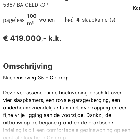
5667 BA GELDROP
Ka
100
pageless
bed
wonen
4
slaapkamer(s)
m²
€ 419.000,- k.k.
Omschrijving
Nuenenseweg 35 – Geldrop
Deze verrassend ruime hoekwoning beschikt over
vier slaapkamers, een royale garage/berging, een
onderhoudsvriendelijke tuin met overkapping en een
fijne vrije ligging aan de voorzijde. Dankzij de
uitbouw op de begane grond en de praktische
indeling is dit een comfortabele gezinswoning op een
centrale locatie in Geldrop.