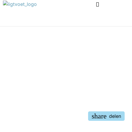
ALLES OVER
Nuenenseweg 35
share
delen