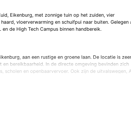
id, Eikenburg, met zonnige tuin op het zuiden, vier
 haard, vloerverwarming en schuifpui naar buiten. Gelegen
ML en de High Tech Campus binnen handbereik.
ikenburg, aan een rustige en groene laan. De locatie is zee
st en bereikbaarheid. In de directe omgeving bevinden zich
s, scholen en openbaarvervoer. Ook zijn de uitvalswegen,
en bereikbaar.
eur is voorzien van stijlvolle houten shutters. Hier bevind
 door naar de centrale hal met toegang tot het toilet, de
ste verdieping en een diepe trapkast met elektra. De gehe
loer.