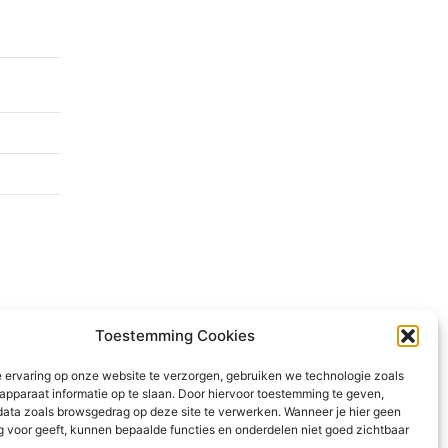
lte
met
 hal
.
n
Toestemming Cookies
 ervaring op onze website te verzorgen, gebruiken we technologie zoals
en
apparaat informatie op te slaan. Door hiervoor toestemming te geven,
data zoals browsgedrag op deze site te verwerken. Wanneer je hier geen
 voor geeft, kunnen bepaalde functies en onderdelen niet goed zichtbaar