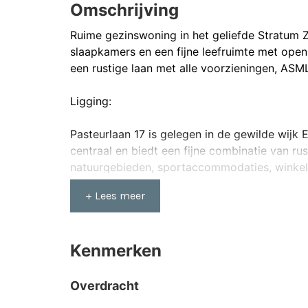
Omschrijving
Ruime gezinswoning in het geliefde Stratum Zu
slaapkamers en een fijne leefruimte met open
een rustige laan met alle voorzieningen, AS
Ligging:
Pasteurlaan 17 is gelegen in de gewilde wijk E
centraal en biedt een fijne combinatie van ru
natuurgebieden, sportaccommodaties, winkel
en de High Tech Campus binnen enkele minut
+ Lees meer
Entree
Je komt binnen in een vestibule, waar de voord
Kenmerken
ook de meterkast. Vanuit de vestibule loop je
bijkeuken, de woonkamer, de trap naar de eer
begane grond is voorzien van een marmeren v
Overdracht