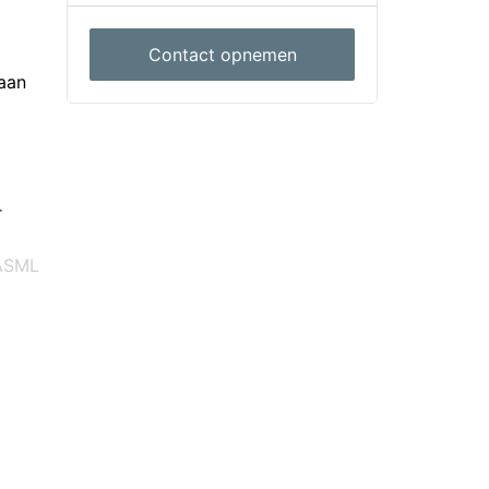
Contact opnemen
 aan
r
 ASML
t zich
le