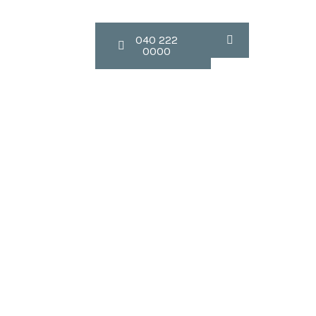
Contact
040 222
0000
7