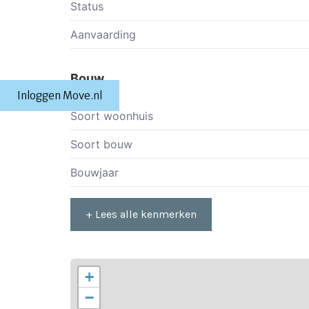
Status
Aanvaarding
Bouw
Inloggen Move.nl
Soort woonhuis
Soort bouw
Bouwjaar
+ Lees alle kenmerken
+
−