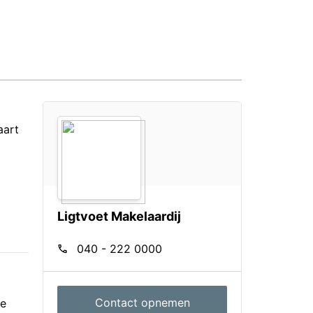
aart
Ligtvoet Makelaardij
call
040 - 222 0000
Contact opnemen
te