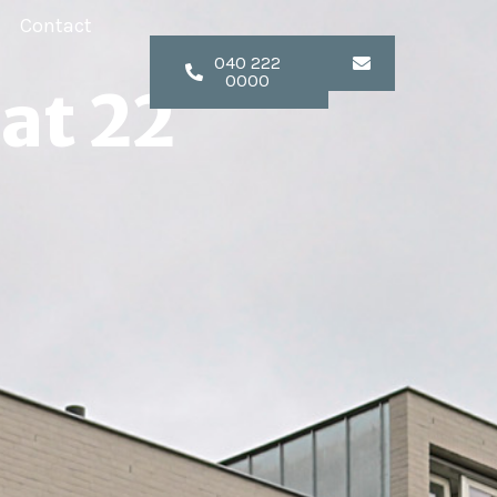
Contact
040 222
0000
at 22