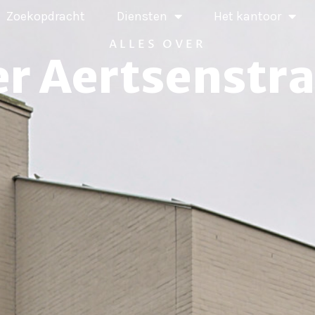
Zoekopdracht
Diensten
Het kantoor
ALLES OVER
er Aertsenstra