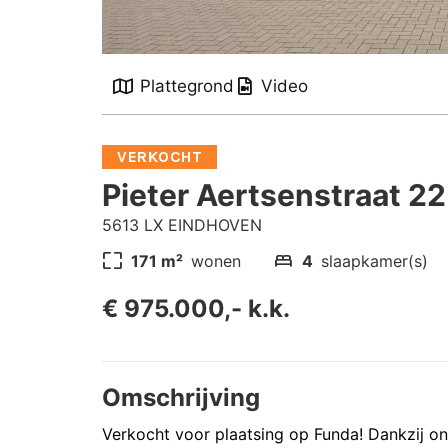
Plattegrond
Video
VERKOCHT
Pieter Aertsenstraat 22
5613 LX EINDHOVEN
pageless
bed
171 m²
wonen
4
slaapkamer(s)
€ 975.000,- k.k.
Omschrijving
Verkocht voor plaatsing op Funda! Dankzij ons