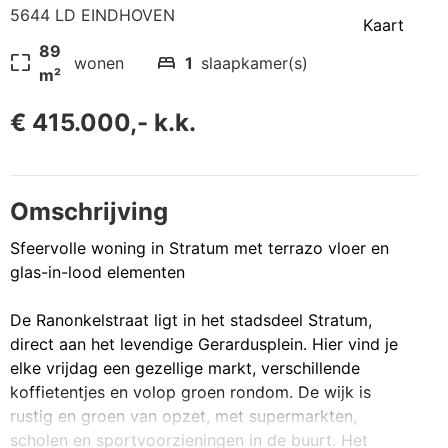
5644 LD EINDHOVEN
Kaart
89
pageless
bed
wonen
1
slaapkamer(s)
m²
€ 415.000,- k.k.
Omschrijving
Sfeervolle woning in Stratum met terrazo vloer en
glas-in-lood elementen
De Ranonkelstraat ligt in het stadsdeel Stratum,
direct aan het levendige Gerardusplein. Hier vind je
elke vrijdag een gezellige markt, verschillende
koffietentjes en volop groen rondom. De wijk is
rustig en groen van opzet, met supermarkten,
scholen en sportvoorzieningen in de buurt. Het