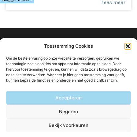
Lees meer
info@ligtvoetmakelaardij.nl
Toestemming Cookies
040 222 0000
Om de beste ervaring op onze website te verzorgen, gebruiken we
Boutenslaan 8
technologie zoals cookies om apparaat informatie op te slaan. Door
hiervoor toestemming te geven, kunnen wij data zoals browsgedrag op
5615 CW Eindhoven
deze site te verwerken. Wanneer je hier geen toestemming voor geeft,
kunnen bepaalde functies en onderdelen niet goed zichtbaar zijn.
Accepteren
Blijf op de hoogte van ons aanbod:
Negeren
Bekijk voorkeuren
© Ligtvoet Makelaardij
Privacybeleid
Disclaimer