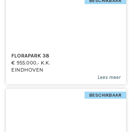
achterom
BESCHIKBAAR
- Ruime overloop op de eerste verdieping, met
mogelijkheid voor extra slaapkamer
- Hoge zolder met dakkapel en dakraam
- Gelegen in een rustige straat nabij het
Gerardusplein en centrum Eindhoven
- Tot zekerheid voor de nakoming van de
verplichtingen dient de kopende partij, binnen de
FLORAPARK 38
afgesproken termijn na het tot stand komen van de
€ 955.000,- K.k.
koopovereenkomst, een waarborgsom (10 % van de
EINDHOVEN
koopsom) te storten bij de notaris. Het is de
Lees meer
kopende partij ook toegestaan een bankgarantie te
stellen bij een Nederlandse bankinstelling ter grootte
van dit bedrag.
BESCHIKBAAR