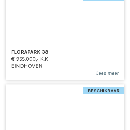
- Dichtbij het bruisende stadscentrum
- Tot zekerheid voor de nakoming van de
verplichtingen dient de kopende partij, binnen de
afgesproken termijn na het tot stand komen van de
koopovereenkomst, een waarborgsom (10 % van de
koopsom) te storten bij de notaris. Het is de
kopende partij ook toegestaan een bankgarantie te
FLORAPARK 38
stellen bij een Nederlandse bankinstelling ter grootte
€ 955.000,- K.k.
van dit bedrag.
EINDHOVEN
Lees meer
BESCHIKBAAR