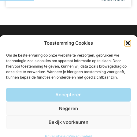
info@ligtvoetmakelaardij.nl
Toestemming Cookies
040 222 0000
Om de beste ervaring op onze website te verzorgen, gebruiken we
Boutenslaan 8
technologie zoals cookies om apparaat informatie op te slaan. Door
hiervoor toestemming te geven, kunnen wij data zoals browsgedrag op
5615 CW Eindhoven
deze site te verwerken. Wanneer je hier geen toestemming voor geeft,
kunnen bepaalde functies en onderdelen niet goed zichtbaar zijn.
Accepteren
Blijf op de hoogte van ons aanbod:
Negeren
Bekijk voorkeuren
© Ligtvoet Makelaardij
Privacybeleid
Disclaimer
2026
Privacybeleid
Privacybeleid