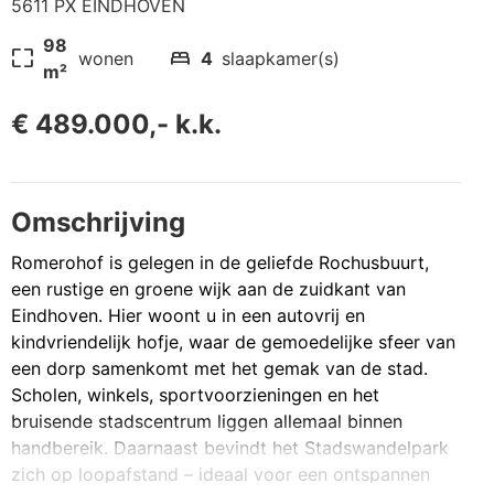
5611 PX EINDHOVEN
98
pageless
bed
wonen
4
slaapkamer(s)
m²
€ 489.000,- k.k.
Omschrijving
Romerohof is gelegen in de geliefde Rochusbuurt,
een rustige en groene wijk aan de zuidkant van
Eindhoven. Hier woont u in een autovrij en
kindvriendelijk hofje, waar de gemoedelijke sfeer van
een dorp samenkomt met het gemak van de stad.
Scholen, winkels, sportvoorzieningen en het
bruisende stadscentrum liggen allemaal binnen
handbereik. Daarnaast bevindt het Stadswandelpark
zich op loopafstand – ideaal voor een ontspannen