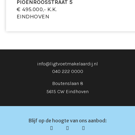
PIOENROOSSTRAAT 5
€ 495.000,- K.k.
EINDHOVEN
info@ligtvoetmakelaardij.nl
040 222 0000
Boutenslaan 8
5615 CW Eindhoven
Blijf op de hoogte van ons aanbod: