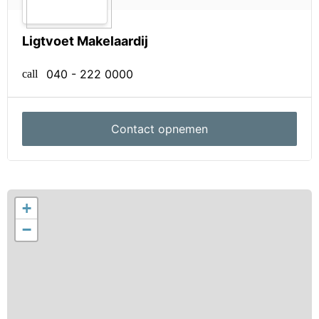
kiepfunctie, een tv-aansluiting en een inbouwkast.
Bijzonderheden
Ligtvoet Makelaardij
- Gelegen aan de zijkant van het complex
040 - 222 0000
- Slechts 10 minuten van het bruisende centrum
call
- In uitstekende staat van onderhoud – instapklaar!
- Eventueel inclusief inventaris
- Moderne inbouwspots in diverse ruimtes
Contact opnemen
- Maandelijkse VvE bijdrage € 136,62
- Voorschot nutsvoorzieningen € 100,- p/m
- Projectnotaris: Pigmans Ras Janssen - Eindhoven
- Tot zekerheid voor de nakoming van de
+
verplichtingen dient de kopende partij, binnen de
−
afgesproken termijn na het tot stand komen van de
koopovereenkomst, een waarborgsom (10 % van de
koopsom) te storten bij de notaris. Het is de
kopende partij ook toegestaan een bankgarantie te
stellen bij een Nederlandse bankinstelling ter grootte
van dit bedrag.