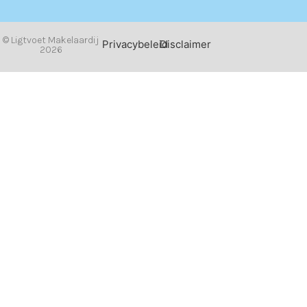
© Ligtvoet Makelaardij
Privacybeleid
Disclaimer
2026