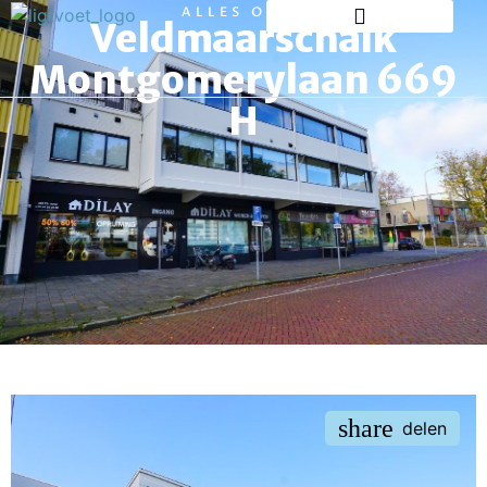
ALLES OVER
Veldmaarschalk
Montgomerylaan 669
H
share
delen