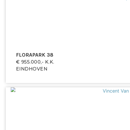
toegang tot vier slaapkamers, de badkamer, een
wasruimte/berging en een ingebouwde kast. De
overloop is verdeeld in twee delen en wordt
gescheiden door een deur met ramen.
Slaapkamer 1 – voorzijde
Ruime slaapkamer aan de voorzijde met groot raam
en vloerbedekking.
FLORAPARK 38
€ 955.000,- K.k.
Slaapkamer 2 – achterzijde
EINDHOVEN
Slaapkamer aan de achterzijde met groot raam en
vloerbedekking.
Slaapkamer 3 – achterzijde
Eveneens een slaapkamer aan de achterzijde met
groot raam en vloerbedekking.
Slaapkamer 4
Deze kamer is voorzien van een op maat gemaakte