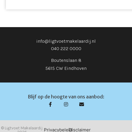
- Schuur in de voortuin
- De woning wordt verkocht door de erfgenamen, die
de woning niet zelf hebben bewoond. De woning
wordt geleverd in de staat waarin deze zich bevindt
- Goede bereikbaarheid met openbaar vervoer en
uitvalswegen
info@ligtvoetmakelaardij.nl
- Tot zekerheid voor de nakoming van de
040 222 0000
verplichtingen dient de kopende partij, binnen de
Boutenslaan 8
afgesproken termijn na het tot stand komen van de
koopovereenkomst, een waarborgsom (10 % van de
5615 CW Eindhoven
koopsom) te storten bij de notaris. Het is de
kopende partij ook toegestaan een bankgarantie te
stellen bij een Nederlandse bankinstelling ter grootte
Blijf op de hoogte van ons aanbod:
van dit bedrag.
© Ligtvoet Makelaardij
Privacybeleid
Disclaimer