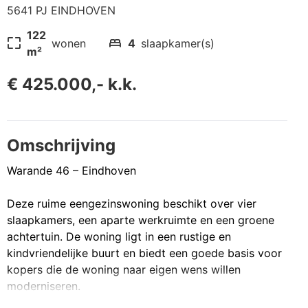
5641 PJ EINDHOVEN
122
pageless
bed
wonen
4
slaapkamer(s)
m²
€ 425.000,- k.k.
Omschrijving
Warande 46 – Eindhoven
Deze ruime eengezinswoning beschikt over vier
slaapkamers, een aparte werkruimte en een groene
achtertuin. De woning ligt in een rustige en
kindvriendelijke buurt en biedt een goede basis voor
kopers die de woning naar eigen wens willen
moderniseren.