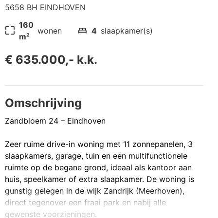
5658 BH EINDHOVEN
160
pageless
bed
wonen
4
slaapkamer(s)
m²
€ 635.000,- k.k.
Omschrijving
Zandbloem 24 – Eindhoven
Zeer ruime drive-in woning met 11 zonnepanelen, 3
slaapkamers, garage, tuin en een multifunctionele
ruimte op de begane grond, ideaal als kantoor aan
huis, speelkamer of extra slaapkamer. De woning is
gunstig gelegen in de wijk Zandrijk (Meerhoven),
direct tegenover een fraai park en nabij alle
gewenste voorzieningen.