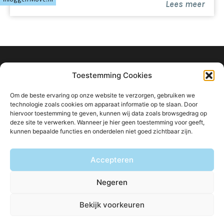
Lees meer
Meerhoven
- Direct tegenover een park en nabij 60 ha
landschapspark
- Nabij scholen, winkels, sportvoorzieningen en OV
- Snelle verbinding naar centrum Eindhoven en
uitvalswegen
info@ligtvoetmakelaardij.nl
Toestemming Cookies
- Volledig functionele en flexibele indeling
040 222 0000
- Tot zekerheid voor de nakoming van de
Om de beste ervaring op onze website te verzorgen, gebruiken we
Boutenslaan 8
verplichtingen dient de kopende partij, binnen de
technologie zoals cookies om apparaat informatie op te slaan. Door
hiervoor toestemming te geven, kunnen wij data zoals browsgedrag op
afgesproken termijn na het tot stand komen van de
5615 CW Eindhoven
deze site te verwerken. Wanneer je hier geen toestemming voor geeft,
koopovereenkomst, een waarborgsom (10 % van de
kunnen bepaalde functies en onderdelen niet goed zichtbaar zijn.
koopsom) te storten bij de notaris. Het is de
kopende partij ook toegestaan een bankgarantie te
Accepteren
Blijf op de hoogte van ons aanbod:
stellen bij een Nederlandse bankinstelling ter grootte
van dit bedrag.
Negeren
Bekijk voorkeuren
© Ligtvoet Makelaardij
Privacybeleid
Disclaimer