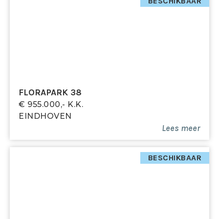
Via een afgesloten trapopgang vanuit de woonkamer
BESCHIKBAAR
bereikt u de tweede verdieping. Deze verdieping is
voorzien van een parketvloer.
Overloop
Ruime overloop met toegang tot drie slaapkamers,
badkamer en wasruimte.
FLORAPARK 38
Slaapkamers
€ 955.000,- K.k.
EINDHOVEN
Slaapkamer 1: ruime kamer aan de voorzijde met
Lees meer
grote raampartijen, hor en kledingkast
Slaapkamer 2: eveneens aan de voorzijde met grote
raampartijen, hor en kledingkast
BESCHIKBAAR
Slaapkamer 3: gelegen aan de achterzijde met grote
raampartij en hor
Badkamer
Volledig betegelde badkamer met ligbad, douche