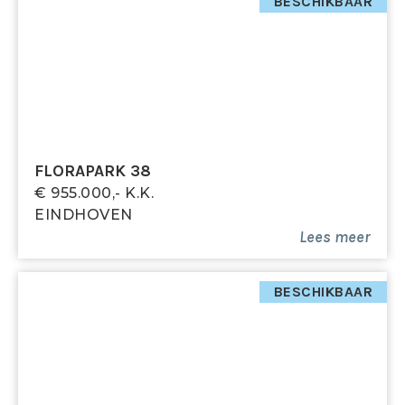
BESCHIKBAAR
Bijzonderheden:
• Ruime gezinswoning (eindwoning) met vier
slaapkamers
• Gunstige ligging ten opzichte van uitvalswegen,
ASML en de High Tech Campus
• Kindvriendelijke, groene woonwijk
• Rolluiken en horren aanwezig
FLORAPARK 38
• Ruime zolder met dakkapel en dakraam
€ 955.000,- K.k.
• Brede tuin gelegen op het westen met overkapping
EINDHOVEN
en achterom
Lees meer
• Stenen berging voorzien van elektra
• Tot zekerheid voor de nakoming van de
verplichtingen dient de kopende partij, binnen de
BESCHIKBAAR
afgesproken termijn na het tot stand komen van de
koopovereenkomst, een waarborgsom (10 % van de
koopsom) te storten bij de notaris. Het is de
kopende partij ook toegestaan een bankgarantie te
stellen bij een Nederlandse bankinstelling ter grootte