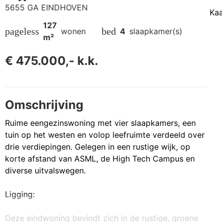
5655 GA EINDHOVEN
Kaa
127
pageless
bed
wonen
4
slaapkamer(s)
m²
€ 475.000,- k.k.
Omschrijving
Ruime eengezinswoning met vier slaapkamers, een
tuin op het westen en volop leefruimte verdeeld over
drie verdiepingen. Gelegen in een rustige wijk, op
korte afstand van ASML, de High Tech Campus en
diverse uitvalswegen.
Ligging:
Deze eindwoning bevindt zich in de rustige, groene