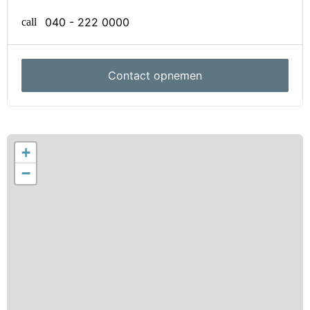
er directe toegang tot de praktische bijkeuken.
040 - 222 0000
call
Eerste verdieping:
Slaapkamers
Contact opnemen
Op de eerste verdieping bevinden zich drie
slaapkamers en de badkamer. Alle kamers zijn
voorzien van horren en draaikiepramen. De
trapbekleding naar deze verdieping is in 2016
+
vernieuwd.
−
Badkamer
De volledig betegelde badkamer is praktisch en
functioneel ingericht met een douche, toilet,
wastafelmeubel en aansluitingen voor zowel de
wasmachine als de droger.
Tweede verdieping: