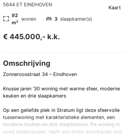
5644 ET EINDHOVEN
Kaart
92
pageless
bed
wonen
3
slaapkamer(s)
m²
€ 445.000,- k.k.
Omschrijving
Zonneroosstraat 34 – Eindhoven
Knusse jaren ’30 woning met warme sfeer, moderne
keuken en drie slaapkamers
Op een geliefde plek in Stratum ligt deze sfeervolle
tussenwoning met karakteristieke elementen, een
moderne keuken en drie slaapkamers. De woning is
goed onderhouden, heeft een lichte woonkamer met