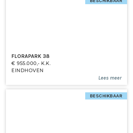
een deur naar het platte dak.
BESCHIKBAAR
Tweede verdieping
De tweede verdieping is bereikbaar via een vaste
trap en voorzien van vloerbedekking. De ruimte doet
momenteel dienst als extra slaapkamer en is
verrassend ruim dankzij het grote dakraam. Onder de
FLORAPARK 38
knieschotten is extra bergruimte aanwezig.
€ 955.000,- K.k.
EINDHOVEN
Bijzonderheden:
Lees meer
- Gelegen in populaire wijk Stratum, nabij centrum en
voorzieningen
- Ruime woonkamer met veel licht en houten vloer
BESCHIKBAAR
- Moderne keuken met Siemens-apparatuur
- Bijkeuken met aansluitingen voor wasmachine en
droger
- Drie slaapkamers, waarvan één ruime zolderkamer
- Terrazzo vloer in de hal