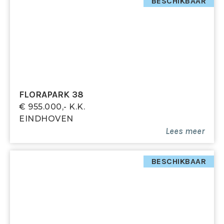
geluiddempende vloer. Voorzien van inbouwspots.
BESCHIKBAAR
Bereikbaar via een schuifdeur.
Kastruimte / Walk-in closet
Riante kastruimte met twee draaikiepramen en
inbouwspots, bereikbaar via de slaapkamer. Deze
ruimte geeft ook mogelijkheid tot een extra
slaapkamer.
FLORAPARK 38
€ 955.000,- K.k.
Badkamer
EINDHOVEN
Geheel betegelde badkamer met inloopdouche,
Lees meer
wastafel met meubel, hangcloset, natuurlijke
ventilatie via draaikiepraam en inbouwspots.
Bereikbaar via een schuifdeur.
BESCHIKBAAR
Tweede verdieping
Slaapkamer
Deze verdieping is afgewerkt met een kunststof