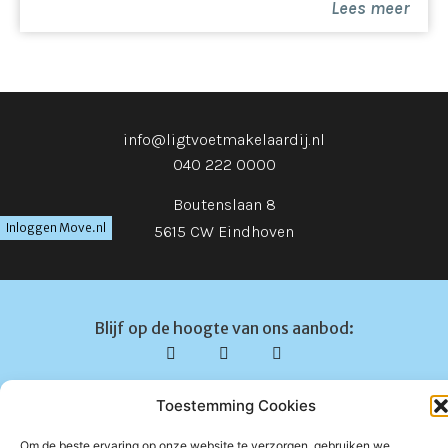
Lees meer
info@ligtvoetmakelaardij.nl
040 222 0000
Boutenslaan 8
Inloggen Move.nl
5615 CW Eindhoven
Blijf op de hoogte van ons aanbod:
Toestemming Cookies
© Ligtvoet Makelaardij
Privacybeleid
Disclaimer
Om de beste ervaring op onze website te verzorgen, gebruiken we