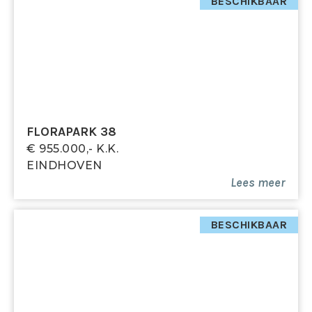
nabij de uitgang en voorzien van stellingruimte.
BESCHIKBAAR
Bijzonderheden
- Gelegen in een voormalig kerkgebouw met karakter
- Authentieke elementen zoals glas-in-lood aanwezig
in complex
- Appartement op de 3e verdieping
- Twee slaapkamers
FLORAPARK 38
- Ruime en lichte woonkamer met terras
€ 955.000,- K.k.
- Voorzien van HR++ beglazing
EINDHOVEN
- Laminaatvloer in vrijwel het gehele appartement
Lees meer
- Inpandige berging met wasruimte
- Eigen parkeerplaats en berging in afgesloten
souterrain
BESCHIKBAAR
- Bijdrage VVE € 203,00 p/m
- Actieve VvE en gezamenlijke recreatieruimte
- Winkels en voorzieningen op loopafstand
- Tot zekerheid voor de nakoming van de
verplichtingen dient de kopende partij, binnen de