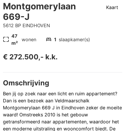
Montgomerylaan
Kaart
669-J
5612 BP EINDHOVEN
47
pageless
bed
wonen
1
slaapkamer(s)
m²
€ 272.500,- k.k.
Omschrijving
Ben jij op zoek naar een licht en ruim appartement?
Dan is een bezoek aan Veldmaarschalk
Montgomerylaan 669 J in Eindhoven zeker de moeite
waard! Omstreeks 2010 is het gebouw
getransformeerd naar appartementen, waardoor het
een moderne uitstraling en wooncomfort biedt. De