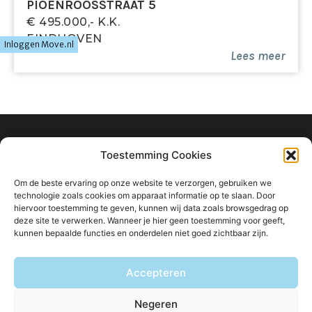
PIOENROOSSTRAAT 5
€ 495.000,- K.k.
EINDHOVEN
Inloggen Move.nl
Lees meer
info@ligtvoetmakelaardij.nl
Toestemming Cookies
040 222 0000
Om de beste ervaring op onze website te verzorgen, gebruiken we
Boutenslaan 8
technologie zoals cookies om apparaat informatie op te slaan. Door
hiervoor toestemming te geven, kunnen wij data zoals browsgedrag op
5615 CW Eindhoven
deze site te verwerken. Wanneer je hier geen toestemming voor geeft,
kunnen bepaalde functies en onderdelen niet goed zichtbaar zijn.
Accepteren
Blijf op de hoogte van ons aanbod:
Negeren